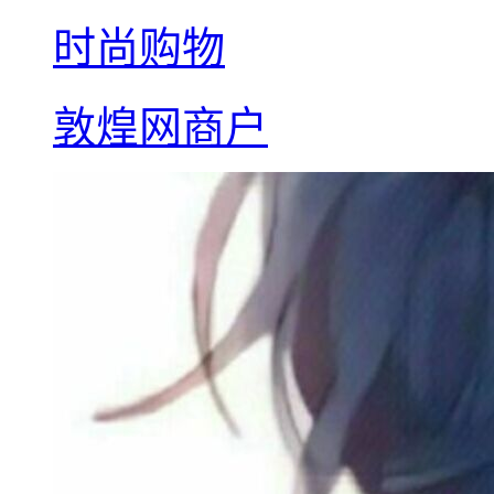
时尚购物
敦煌网商户