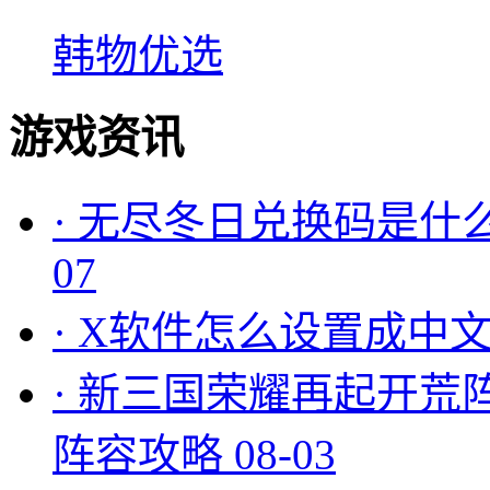
韩物优选
游戏资讯
·
无尽冬日兑换码是什么
07
·
X软件怎么设置成中文
·
新三国荣耀再起开荒
阵容攻略
08-03