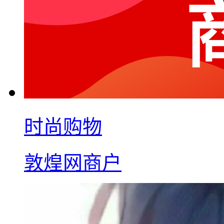
时尚购物
敦煌网商户