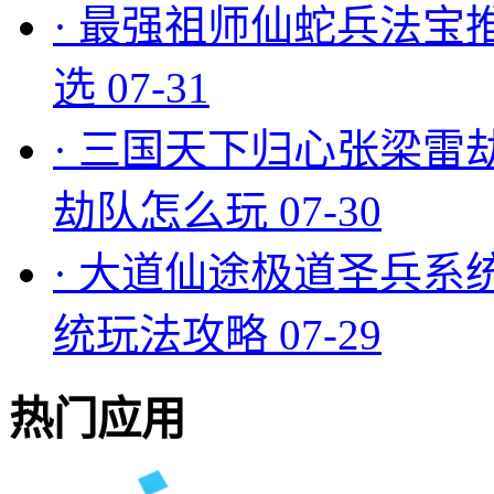
·
最强祖师仙蛇兵法宝
选
07-31
·
三国天下归心张梁雷
劫队怎么玩
07-30
·
大道仙途极道圣兵系
统玩法攻略
07-29
热门应用