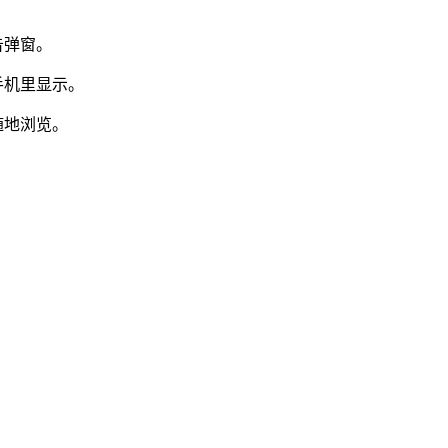
告弹窗。
手机里显示。
随地浏览。