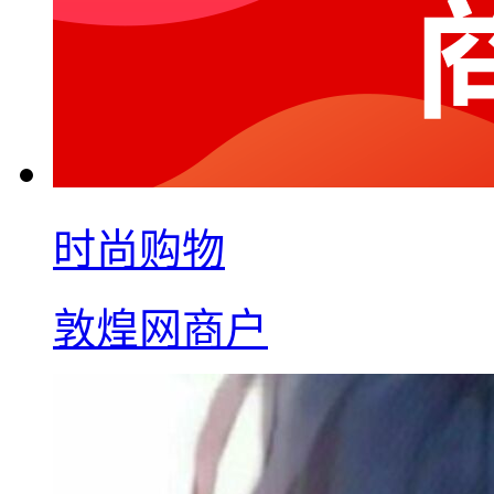
时尚购物
敦煌网商户