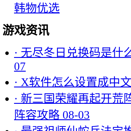
韩物优选
游戏资讯
·
无尽冬日兑换码是什么
07
·
X软件怎么设置成中文
·
新三国荣耀再起开荒
阵容攻略
08-03