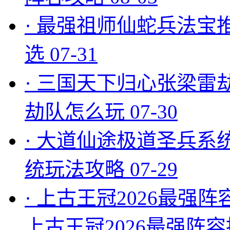
·
最强祖师仙蛇兵法宝
选
07-31
·
三国天下归心张梁雷
劫队怎么玩
07-30
·
大道仙途极道圣兵系
统玩法攻略
07-29
·
上古王冠2026最强阵
上古王冠2026最强阵