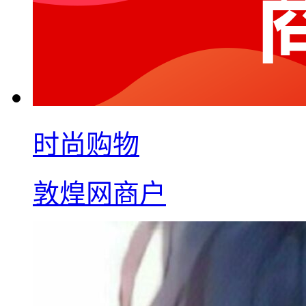
时尚购物
敦煌网商户