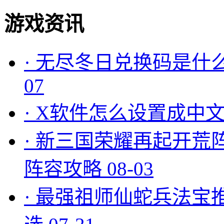
游戏资讯
·
无尽冬日兑换码是什么
07
·
X软件怎么设置成中文
·
新三国荣耀再起开荒
阵容攻略
08-03
·
最强祖师仙蛇兵法宝