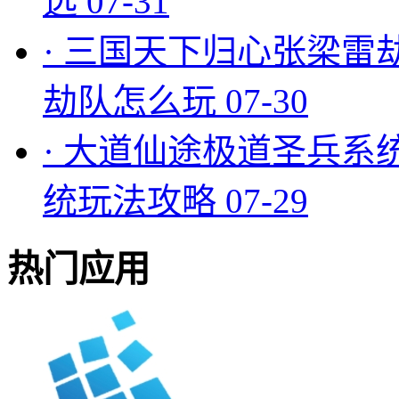
选
07-31
·
三国天下归心张梁雷
劫队怎么玩
07-30
·
大道仙途极道圣兵系
统玩法攻略
07-29
热门应用