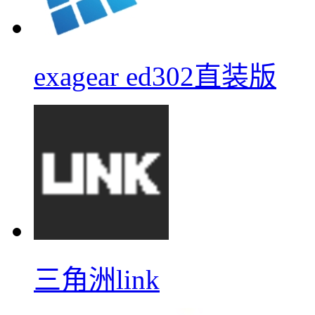
exagear ed302直装版
三角洲link