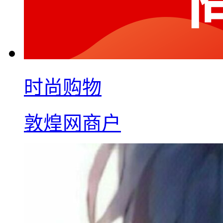
时尚购物
敦煌网商户