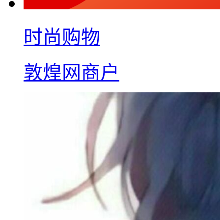
时尚购物
敦煌网商户