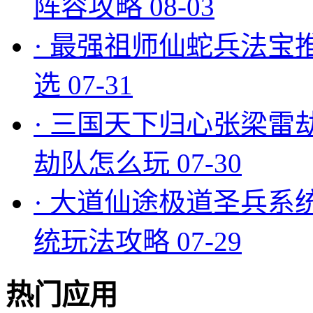
阵容攻略
08-03
·
最强祖师仙蛇兵法宝
选
07-31
·
三国天下归心张梁雷
劫队怎么玩
07-30
·
大道仙途极道圣兵系
统玩法攻略
07-29
热门应用