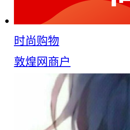
时尚购物
敦煌网商户