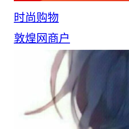
时尚购物
敦煌网商户