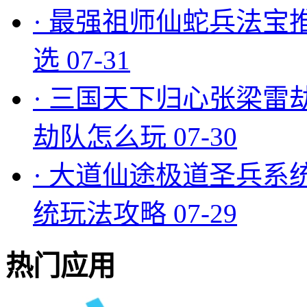
·
最强祖师仙蛇兵法宝
选
07-31
·
三国天下归心张梁雷
劫队怎么玩
07-30
·
大道仙途极道圣兵系
统玩法攻略
07-29
热门应用