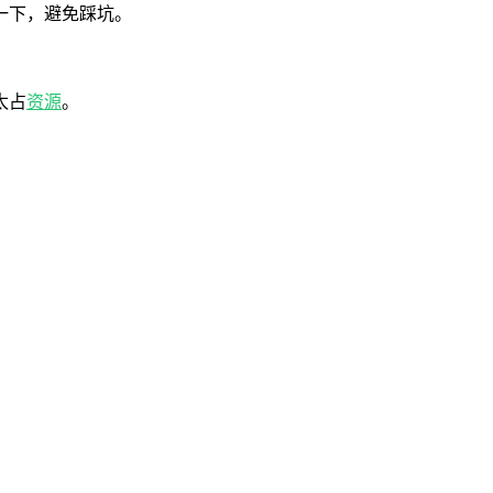
一下，避免踩坑。
太占
资源
。