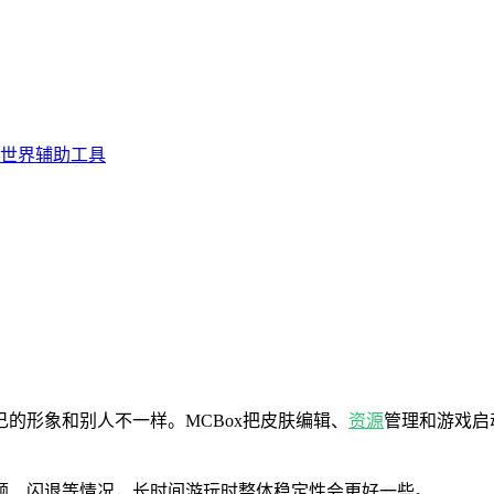
世界辅助工具
的形象和别人不一样。MCBox把皮肤编辑、
资源
管理和游戏启
顿、闪退等情况，长时间游玩时整体稳定性会更好一些。