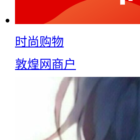
时尚购物
敦煌网商户