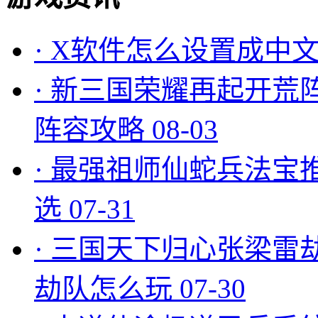
·
X软件怎么设置成中文
·
新三国荣耀再起开荒
阵容攻略
08-03
·
最强祖师仙蛇兵法宝
选
07-31
·
三国天下归心张梁雷
劫队怎么玩
07-30