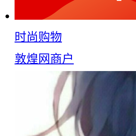
时尚购物
敦煌网商户