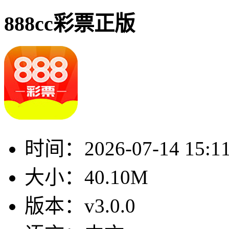
888cc彩票正版
时间：
2026-07-14 15:1
大小：
40.10M
版本：
v3.0.0