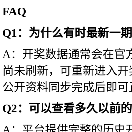
FAQ
Q1：为什么有时最新一
A：开奖数据通常会在官
尚未刷新，可重新进入开
公开资料同步完成后即可
Q2：可以查看多久以前
A：平台提供完整的历史