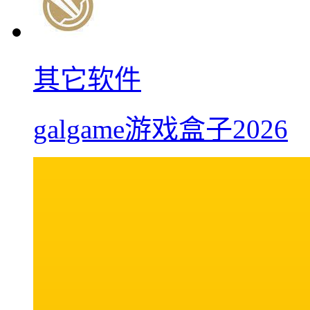
其它软件
galgame游戏盒子2026