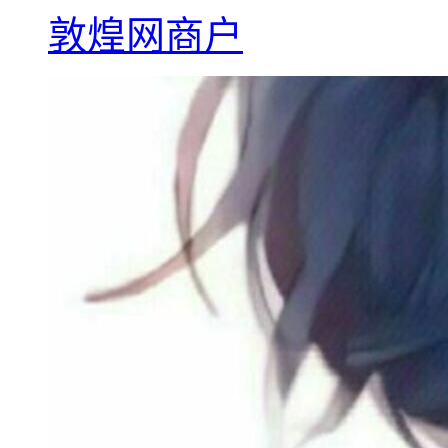
敦煌网商户