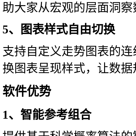
助大家从宏观的层面洞察
5、图表样式自由切换
支持自定义走势图表的连
换图表呈现样式，让数据
软件优势
1、智能参考组合