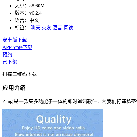
大小：
88.60M
版本：
v6.2.4
语言：
中文
标签：
聊天
交友
语音
阅读
安卓版下载
APP Store下载
预约
已下架
扫描二维码下载
应用介绍
Zangi是一款集多功能于一体的即时通讯软件，为我们打造私