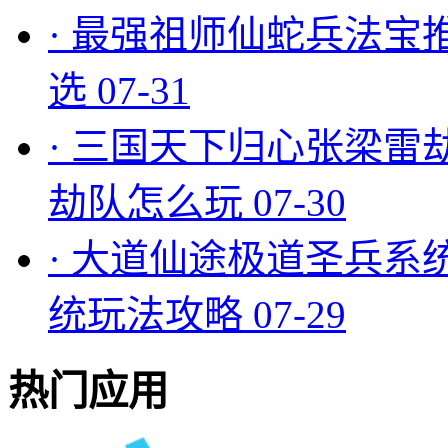
·
最强祖师仙蛇兵法宝
选
07-31
·
三国天下归心张梁雷
劫队怎么玩
07-30
·
大道仙途极道圣兵系
统玩法攻略
07-29
热门应用