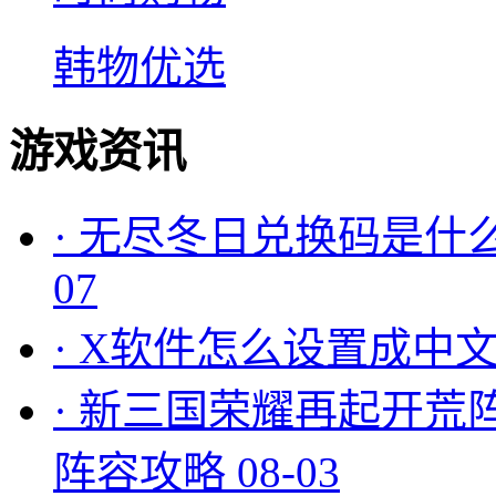
韩物优选
游戏资讯
·
无尽冬日兑换码是什么
07
·
X软件怎么设置成中文
·
新三国荣耀再起开荒
阵容攻略
08-03