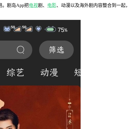
。剧岛App把
电视
剧、
电影
、动漫以及海外剧内容整合到一起