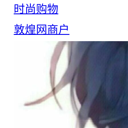
时尚购物
敦煌网商户