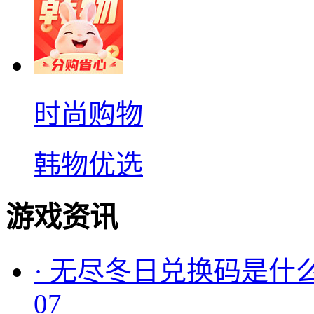
时尚购物
韩物优选
游戏资讯
·
无尽冬日兑换码是什么
07