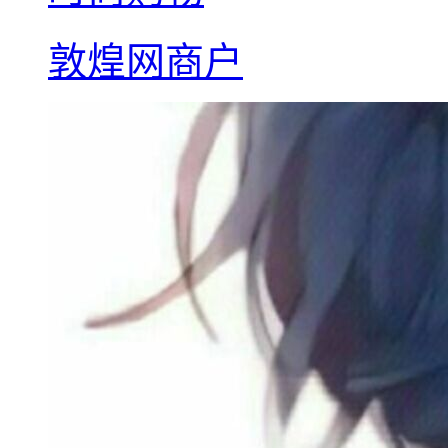
敦煌网商户