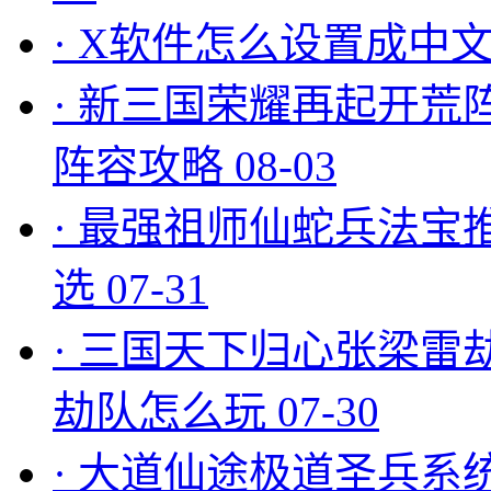
·
X软件怎么设置成中文
·
新三国荣耀再起开荒
阵容攻略
08-03
·
最强祖师仙蛇兵法宝
选
07-31
·
三国天下归心张梁雷
劫队怎么玩
07-30
·
大道仙途极道圣兵系