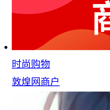
时尚购物
敦煌网商户