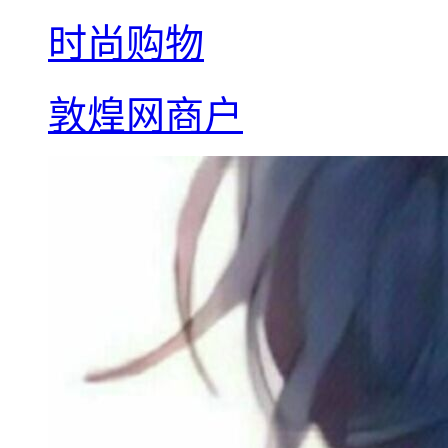
时尚购物
敦煌网商户