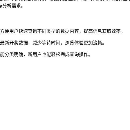
与分析需求。
方便用户快速查询不同类型的数据内容，提高信息获取效率。
最新开奖数据，减少等待时间，浏览体验更加流畅。
能分类明确，新用户也能轻松完成查询操作。