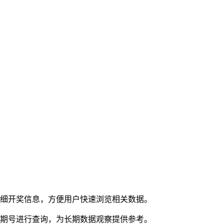
细开奖信息，方便用户快速浏览相关数据。
期号进行查询，为长期数据观察提供参考。