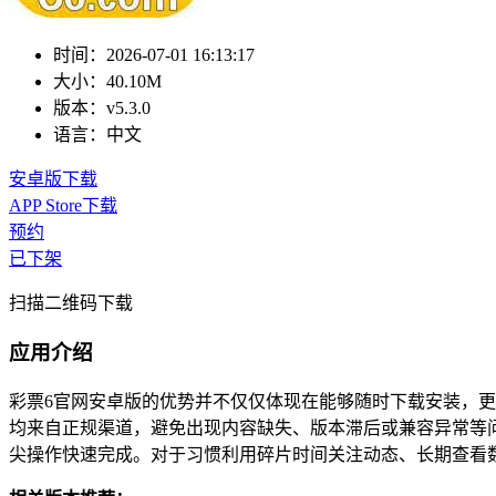
时间：
2026-07-01 16:13:17
大小：
40.10M
版本：
v5.3.0
语言：
中文
安卓版下载
APP Store下载
预约
已下架
扫描二维码下载
应用介绍
彩票6官网安卓版的优势并不仅仅体现在能够随时下载安装，
均来自正规渠道，避免出现内容缺失、版本滞后或兼容异常等
尖操作快速完成。对于习惯利用碎片时间关注动态、长期查看