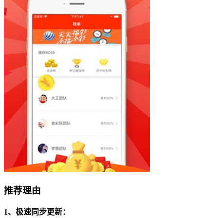
推荐理由
1、极速同步更新：