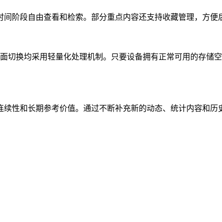
时间阶段自由查看和检索。部分重点内容还支持收藏管理，方便
页面切换均采用轻量化处理机制。只要设备拥有正常可用的存储
连续性和长期参考价值。通过不断补充新的动态、统计内容和历