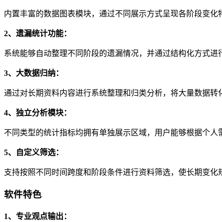
内置丰富的数据图表模块，通过不同展示方式呈现各阶段变化
2、遗漏统计功能：
系统能够自动整理不同阶段的遗漏情况，并通过结构化方式进
3、大数据归纳：
通过对长期资料内容进行系统整理和归类分析，将大量数据转
4、独立分析模块：
不同类型的统计指标均拥有单独展示区域，用户能够根据个人
5、自定义筛选：
支持按照不同时间跨度和阶段条件进行资料筛选，使长期变化
软件特色
1、专业观点输出：