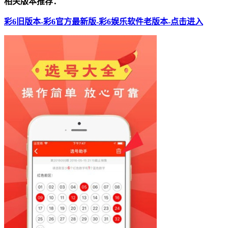
相关版本推荐：
彩6旧版本-彩6官方最新版-彩6娱乐软件老版本-点击进入