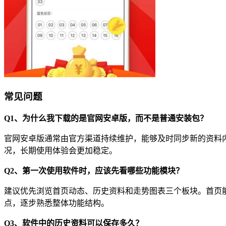
常见问题
Q1、为什么我下载的是官网安卓版，而不是普通安装包？
官网安卓版通常由官方渠道持续维护，能够及时同步新的资料
况，长期使用体验会更加稳定。
Q2、第一次使用软件时，应该先看哪些功能模块？
建议优先浏览首页动态、历史资料和走势图表三个板块。首页
点，逐步熟悉整体功能结构。
Q3、软件中的历史资料可以保存多久？