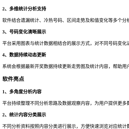
2、多维统计分析支持
软件结合遗漏统计、冷热号码、区间走势及和值变化等多个分
3、号码变化清晰展示
平台采用图表与统计数据相结合的展示方式，对不同号码变化
4、数据持续动态更新
系统会根据最新开奖数据持续更新走势图及统计内容，帮助用
软件亮点
1、多角度分析内容
平台持续整理不同分析思路及数据观察内容，为用户提供更多
2、统计内容分类展示
不同分析资料按照内容分类进行展示，方便快速浏览对应统计