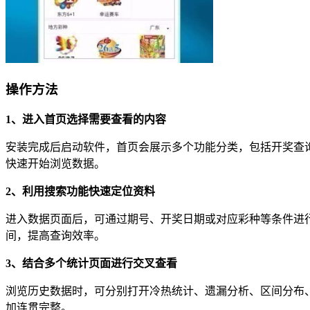
操作方法
1、进入首页选择需要查看的内容
安装完成后启动软件，首页会展示多个功能分类，包括开奖查
快速开始浏览数据。
2、利用搜索功能快速定位资料
进入数据页面后，可通过期号、开奖日期或对应彩种等条件进
间，提高查询效率。
3、结合多个统计页面进行交叉查看
浏览历史数据时，可分别打开冷热统计、遗漏分析、区间分布
加连贯完整。