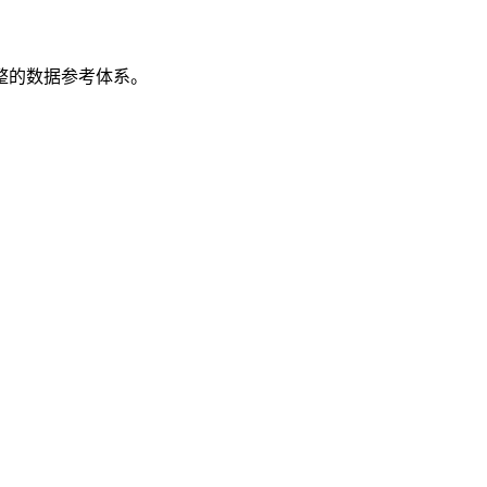
整的数据参考体系。