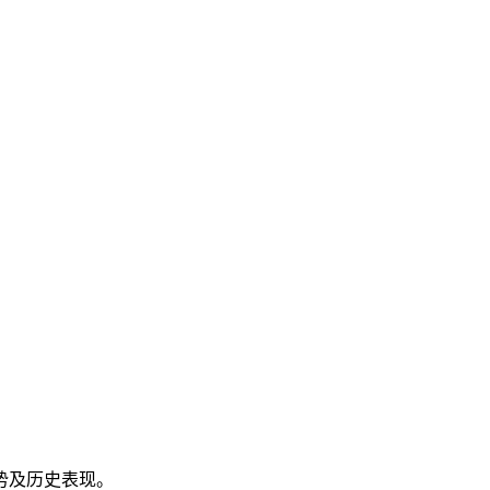
势及历史表现。