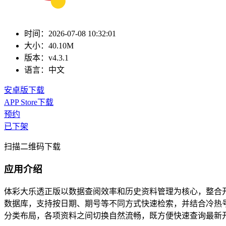
时间：
2026-07-08 10:32:01
大小：
40.10M
版本：
v4.3.1
语言：
中文
安卓版下载
APP Store下载
预约
已下架
扫描二维码下载
应用介绍
体彩大乐透正版以数据查阅效率和历史资料管理为核心，整合
数据库，支持按日期、期号等不同方式快速检索，并结合冷热
分类布局，各项资料之间切换自然流畅，既方便快速查询最新