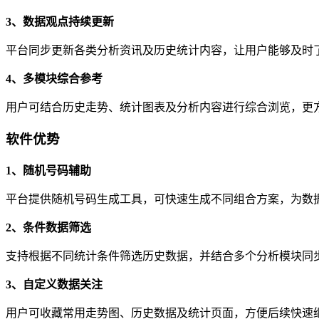
3、数据观点持续更新
平台同步更新各类分析资讯及历史统计内容，让用户能够及时
4、多模块综合参考
用户可结合历史走势、统计图表及分析内容进行综合浏览，更
软件优势
1、随机号码辅助
平台提供随机号码生成工具，可快速生成不同组合方案，为数
2、条件数据筛选
支持根据不同统计条件筛选历史数据，并结合多个分析模块同
3、自定义数据关注
用户可收藏常用走势图、历史数据及统计页面，方便后续快速