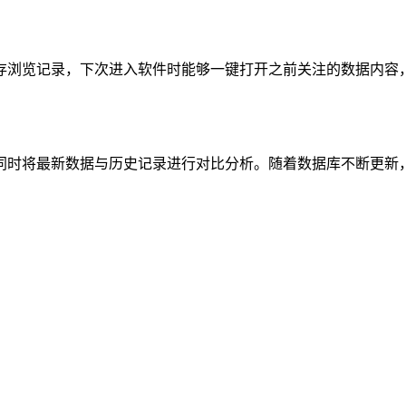
存浏览记录，下次进入软件时能够一键打开之前关注的数据内容
同时将最新数据与历史记录进行对比分析。随着数据库不断更新