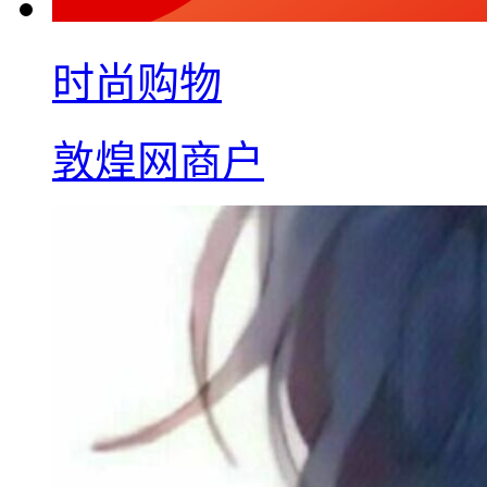
时尚购物
敦煌网商户