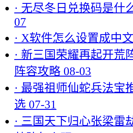
·
无尽冬日兑换码是什么
07
·
X软件怎么设置成中文
·
新三国荣耀再起开荒
阵容攻略
08-03
·
最强祖师仙蛇兵法宝
选
07-31
·
三国天下归心张梁雷