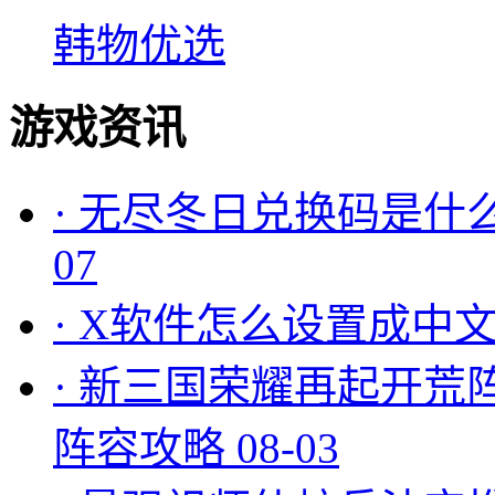
韩物优选
游戏资讯
·
无尽冬日兑换码是什么
07
·
X软件怎么设置成中文
·
新三国荣耀再起开荒
阵容攻略
08-03