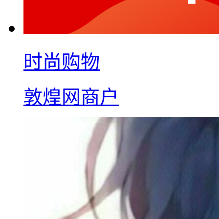
时尚购物
敦煌网商户