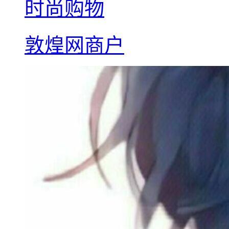
时尚购物
敦煌网商户