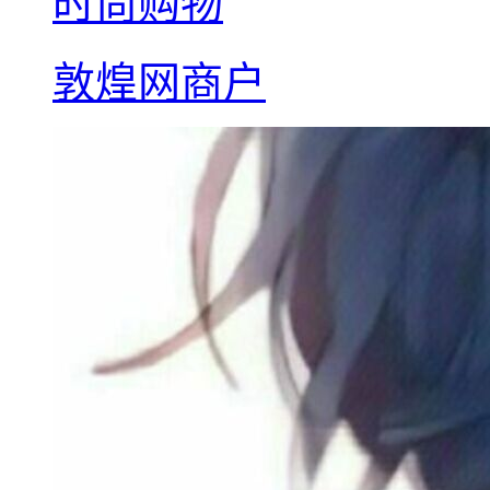
时尚购物
敦煌网商户