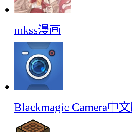
mkss漫画
Blackmagic Camera中