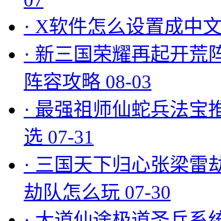
·
X软件怎么设置成中文
·
新三国荣耀再起开荒
阵容攻略
08-03
·
最强祖师仙蛇兵法宝
选
07-31
·
三国天下归心张梁雷
劫队怎么玩
07-30
·
大道仙途极道圣兵系