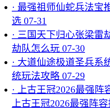
·
最强祖师仙蛇兵法宝
选
07-31
·
三国天下归心张梁雷
劫队怎么玩
07-30
·
大道仙途极道圣兵系
统玩法攻略
07-29
·
上古王冠2026最强阵
上古王冠2026最强阵