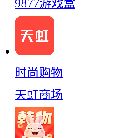
9877游戏盒
时尚购物
天虹商场