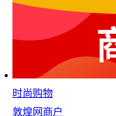
时尚购物
敦煌网商户