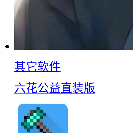
其它软件
六花公益直装版