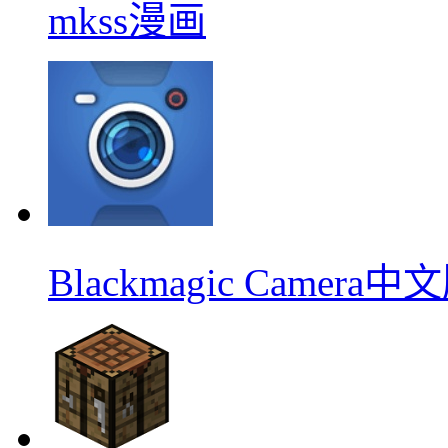
mkss漫画
Blackmagic Camera中