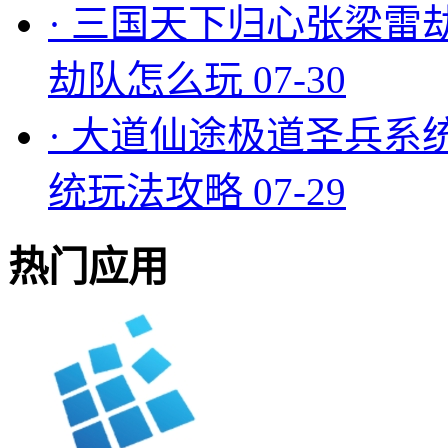
·
三国天下归心张梁雷
劫队怎么玩
07-30
·
大道仙途极道圣兵系
统玩法攻略
07-29
热门应用