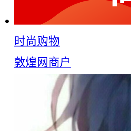
时尚购物
敦煌网商户