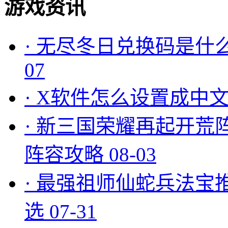
游戏资讯
·
无尽冬日兑换码是什么
07
·
X软件怎么设置成中文
·
新三国荣耀再起开荒
阵容攻略
08-03
·
最强祖师仙蛇兵法宝
选
07-31