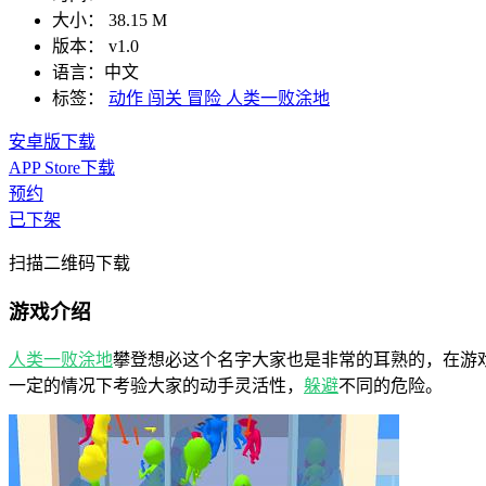
大小：
38.15 M
版本：
v1.0
语言：
中文
标签：
动作
闯关
冒险
人类一败涂地
安卓版下载
APP Store下载
预约
已下架
扫描二维码下载
游戏介绍
人类一败涂地
攀登想必这个名字大家也是非常的耳熟的，在游
一定的情况下考验大家的动手灵活性，
躲避
不同的危险。