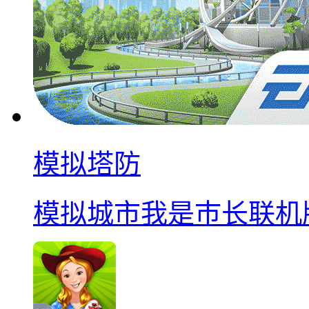
模拟塔防
模拟城市我是巿长联机