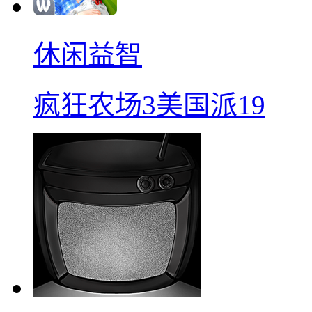
休闲益智
疯狂农场3美国派19