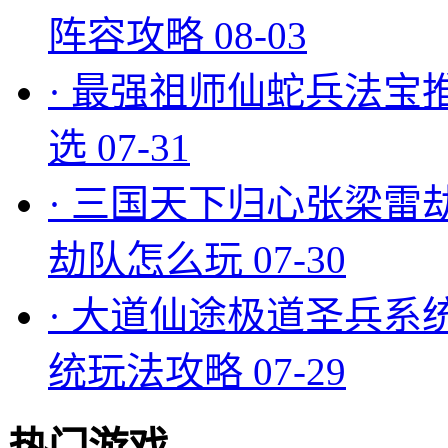
阵容攻略
08-03
·
最强祖师仙蛇兵法宝
选
07-31
·
三国天下归心张梁雷
劫队怎么玩
07-30
·
大道仙途极道圣兵系
统玩法攻略
07-29