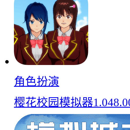
角色扮演
樱花校园模拟器1.048.