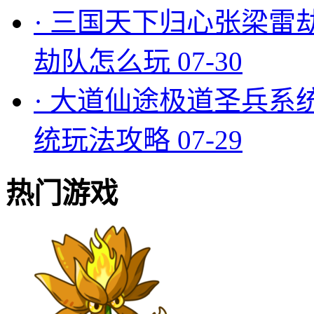
·
三国天下归心张梁雷
劫队怎么玩
07-30
·
大道仙途极道圣兵系
统玩法攻略
07-29
热门游戏