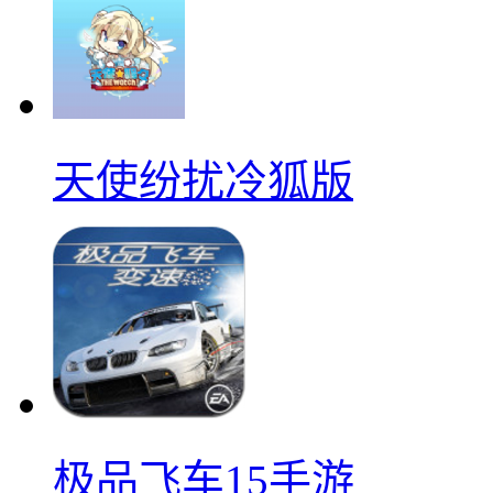
天使纷扰冷狐版
极品飞车15手游