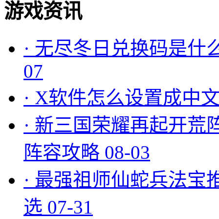
游戏资讯
·
无尽冬日兑换码是什么
07
·
X软件怎么设置成中文
·
新三国荣耀再起开荒
阵容攻略
08-03
·
最强祖师仙蛇兵法宝
选
07-31