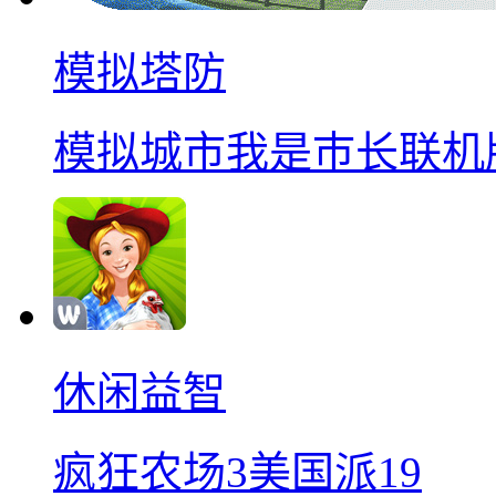
模拟塔防
模拟城市我是巿长联机
休闲益智
疯狂农场3美国派19