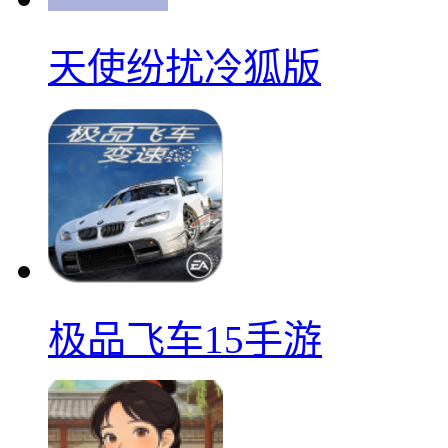
天使纷扰冷狐版
极品飞车15手游