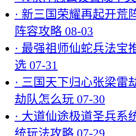
·
新三国荣耀再起开荒
阵容攻略
08-03
·
最强祖师仙蛇兵法宝
选
07-31
·
三国天下归心张梁雷
劫队怎么玩
07-30
·
大道仙途极道圣兵系
统玩法攻略
07-29