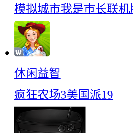
模拟城市我是巿长联机
休闲益智
疯狂农场3美国派19