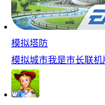
模拟塔防
模拟城市我是巿长联机