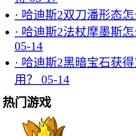
·
哈迪斯2双刀潘形态怎
·
哈迪斯2法杖摩墨斯怎
05-14
·
哈迪斯2黑暗宝石获得
用？
05-14
热门游戏