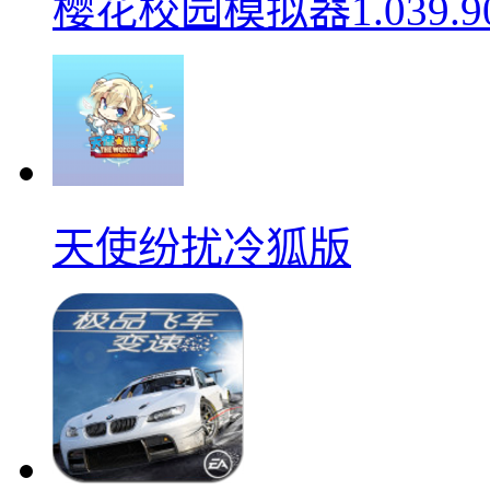
樱花校园模拟器1.039.9
天使纷扰冷狐版