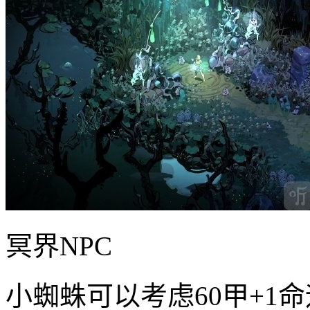
冥界NPC
小蜘蛛可以考虑60甲+1