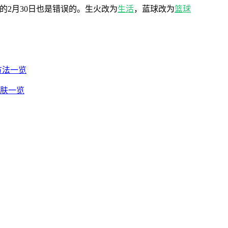
中的2月30日也是错误的。生火改为
生活
，蓝球改为
篮球
成方法一览
皮肤一览