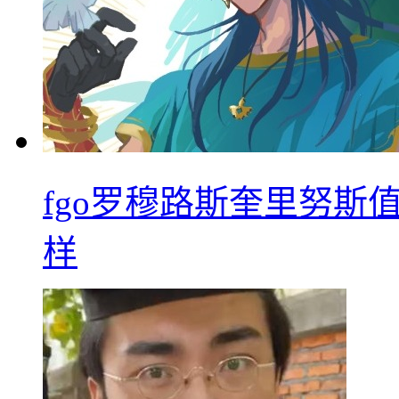
fgo罗穆路斯奎里努斯
样