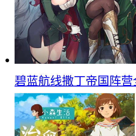
碧蓝航线撒丁帝国阵营