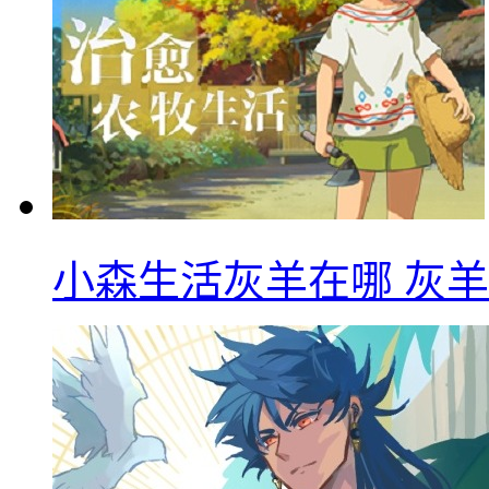
小森生活灰羊在哪 灰