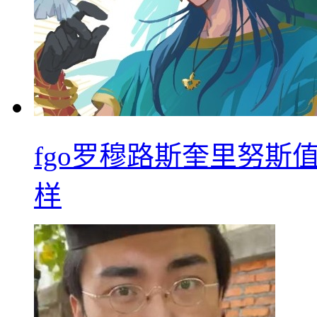
fgo罗穆路斯奎里努斯
样