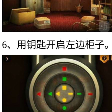
6、用钥匙开启左边柜子