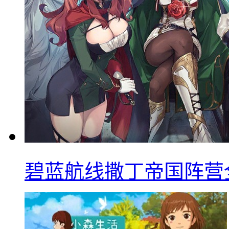
碧蓝航线撒丁帝国阵营