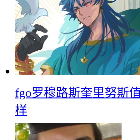
fgo罗穆路斯奎里努斯
样