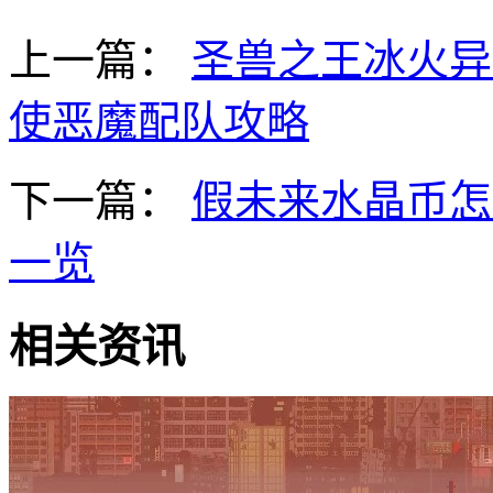
上一篇：
圣兽之王冰火异
使恶魔配队攻略
下一篇：
假未来水晶币怎
一览
相关资讯