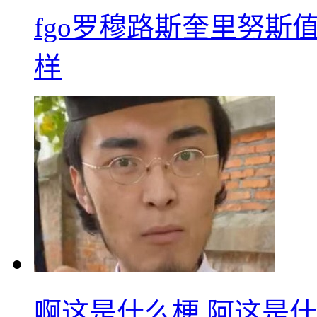
fgo罗穆路斯奎里努斯
样
啊这是什么梗 阿这是