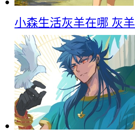
小森生活灰羊在哪 灰