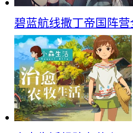
碧蓝航线撒丁帝国阵营