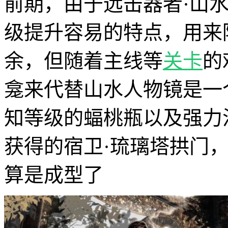
前期，由于远击器者·山
级提升容易的特点，用来
余，但随着主线等
关卡
的
龛来代替山水人物镜是一
知等级的蝠桃瓶以及强力
获得的宿卫·琉璃塔拱门
算是成型了