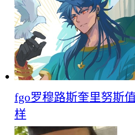
fgo罗穆路斯奎里努斯
样