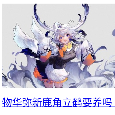
物华弥新鹿角立鹤要养吗