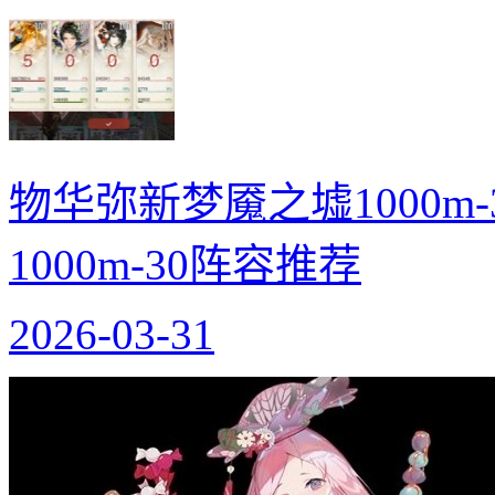
物华弥新梦魇之墟1000m
1000m-30阵容推荐
2026-03-31