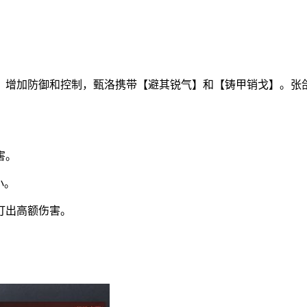
，增加防御和控制，甄洛携带【避其锐气】和【铸甲销戈】。张
害。
小。
打出高额伤害。