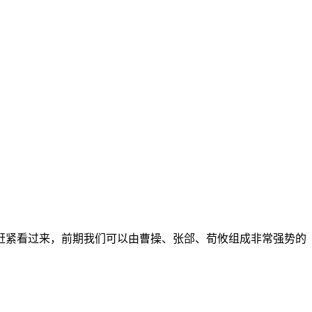
赶紧看过来，前期我们可以由曹操、张郃、荀攸组成非常强势的