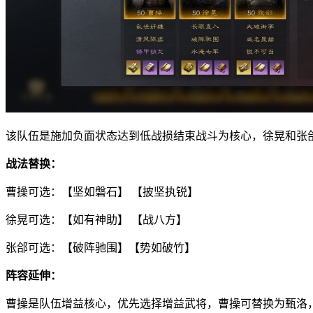
该队伍是施加负面状态达到低战损结束战斗为核心，徐晃和张郃
战法替换：
曹操可选：【坚如磐石】 【披坚执锐】
徐晃可选：【如有神助】 【战八方】
张郃可选：【破阵驰围】【势如破竹】
阵容延伸：
曹操是队伍增益核心，优先选择增益武将，曹操可替换为甄洛