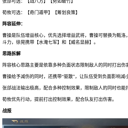
张郃可选：【战八方】【势如破竹】
荀攸可选：【奇门遁甲】【筹划良策】
阵容延伸：
曹操是队伍增益核心，优先选择增益武将，曹操可替换为甄洛
斗力，徐晃携带【水淹七军】和【威名显赫】。
思路拆解
阵容核心思路主要是依靠多种负面状态限制敌人的同时打出伤
曹操给予减伤的同时，还携带“驱散”，让队伍受到负面影响减
张郃战法输出极高，配合多种控制效果，限制敌人的同时也能
荀攸优先行动，提前打出控制效果，配合队友打出伤害。
战报