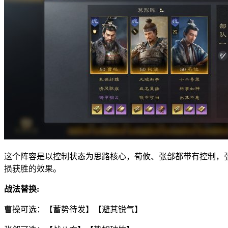
这个阵容是以控制状态为思路核心，荀攸、张郃都带有控制，张
损获胜的效果。
战法替换:
曹操可选：【蓄势待发】【避其锐气】