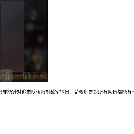
郃能针对追击队伍限制敌军输出，荀攸则是对所有队伍都能有一定