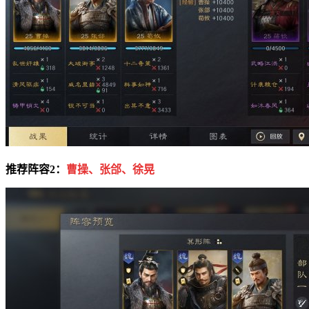
推荐阵容2：
曹操、张郃、徐晃