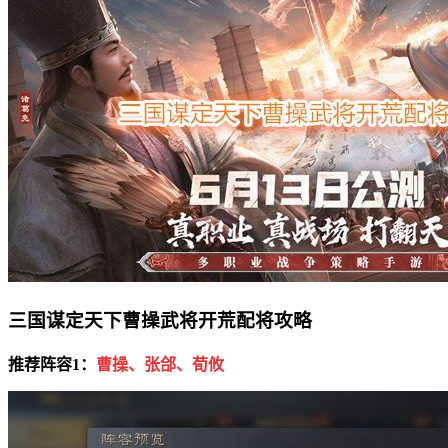
三国谋定天下曹操武将开荒配将攻略
推荐阵容1：
曹操、张郃、荀攸