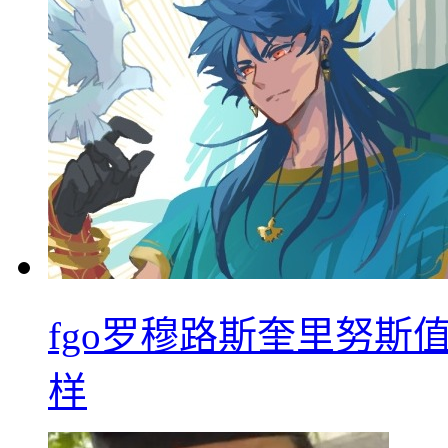
fgo罗穆路斯奎里努斯
样