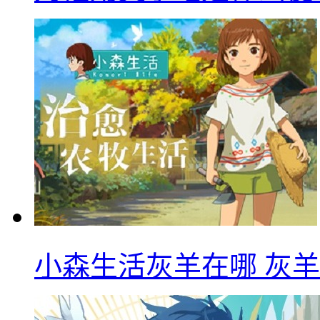
小森生活灰羊在哪 灰